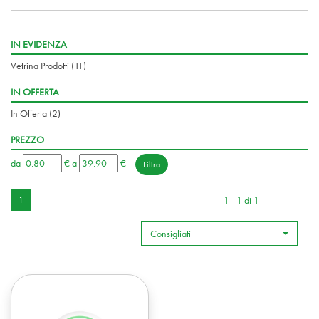
IN EVIDENZA
Vetrina Prodotti
(11)
IN OFFERTA
In Offerta
(2)
PREZZO
filtra
filtra
da
€
a
€
da
a
1 - 1 di 1
1
Consigliati