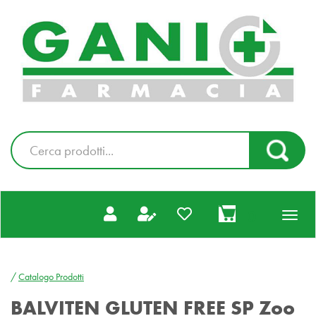
Passa
al
Farmacia
contenuto
Gani
principale
|
Ordina
online
Cerca
Cerca Pr
Prodotto
prodotti
0
inseriti
/
Catalogo Prodotti
BALVITEN GLUTEN FREE SP Zoo