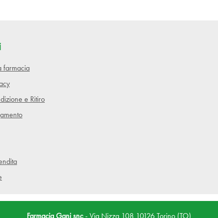
i
lla farmacia
vacy
dizione e Ritiro
gamento
endita
e
Farmacia Gani snc
- Via Nizza 108 10126 Torino (TO)