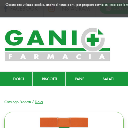
Passa
Questo sito utilizza cookie, anche di terze parti, per proporti servizi in linea con le
al
contenuto
principale
Farmacia
Gani
|
Ordina
online
DOLCI
BISCOTTI
PANE
SALATI
Catalogo Prodotti /
Dolci