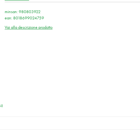
minsan: 980803922
ean: 8018699024759
Vai alla descrizione prodotto
NI