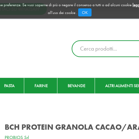
 tue preferenze. Se vuoi saperne di più o negare il consenso a tutti o ad alcuni cookie
legg
OK
all'uso dei cookie .
Cerca
Prodotto
PASTA
FARINE
BEVANDE
ALTRI ALIMENTI S
BCH PROTEIN GRANOLA CACAO/AR
PROBIOS Srl