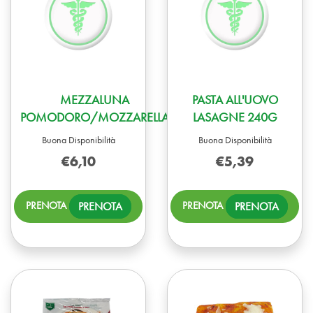
MEZZALUNA
PASTA ALL'UOVO
POMODORO/MOZZARELLA
LASAGNE 240G
Buona Disponibilità
Buona Disponibilità
€6,10
€5,39
PRENOTA MEZZALUNA
PREN
PRENOTA
PRENOTA
POMODORO/MOZZARELLA AL
ALL'
CARRELLO
LASA
240G
CARR