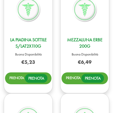
LA PIADINA SOTTILE
MEZZALUNA ERBE
S/LAT2X110G
200G
Buona Disponibilità
Buona Disponibilità
€5,23
€6,49
PRENOTA LA
PREN
PRENOTA
PRENOTA
PIADINA
ERBE
SOTTILE
200G
S/LAT2X110G AL
CARR
CARRELLO