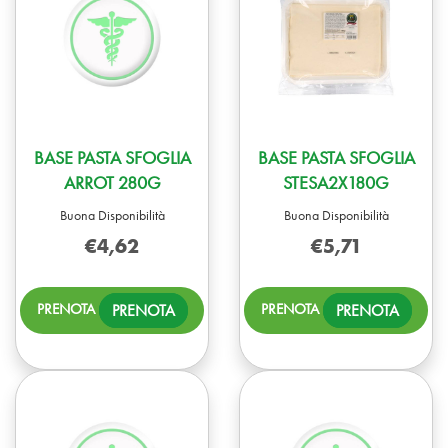
BASE PASTA SFOGLIA
BASE PASTA SFOGLIA
ARROT 280G
STESA2X180G
Buona Disponibilità
Buona Disponibilità
€4,62
€5,71
PRENOTA BASE
PREN
PRENOTA
PRENOTA
PASTA
PASTA
SFOGLIA
SFOG
ARROT
STES
280G AL
CARR
CARRELLO