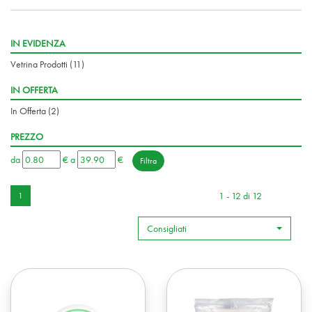
IN EVIDENZA
Vetrina Prodotti
(11)
IN OFFERTA
In Offerta
(2)
PREZZO
filtra
filtra
da
€
a
€
da
a
1 - 12 di 12
1
Consigliati