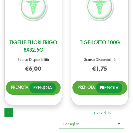
TIGELLE FUORI FRIGO
TIGELLOTTO 100G
8X32,5G
Scarsa Disponibilità
Scarsa Disponibilità
€6,00
€1,75
PRENOTA TIGELLE
PRENO
PRENOTA
PRENOTA
FUORI
100G
FRIGO
CARR
8X32,5G AL
CARRELLO
1 - 12 di 12
1
Consigliati