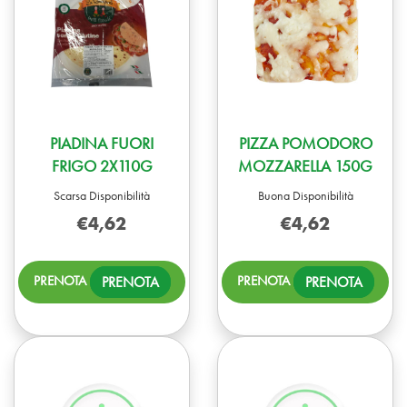
PIADINA FUORI
PIZZA POMODORO
FRIGO 2X110G
MOZZARELLA 150G
Scarsa Disponibilità
Buona Disponibilità
€4,62
€4,62
PRENOTA PIADINA
PREN
PRENOTA
PRENOTA
FUORI
POM
FRIGO
MOZZ
2X110G AL
150G
CARRELLO
CARR