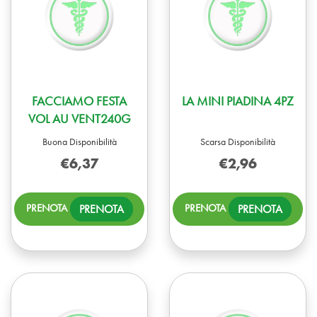
FACCIAMO FESTA
LA MINI PIADINA 4PZ
VOL AU VENT240G
Buona Disponibilità
Scarsa Disponibilità
€6,37
€2,96
PRENOTA FACCIAMO
PREN
PRENOTA
PRENOTA
FESTA
MINI
VOL
PIAD
AU
4PZ A
VENT240G AL
CARR
CARRELLO