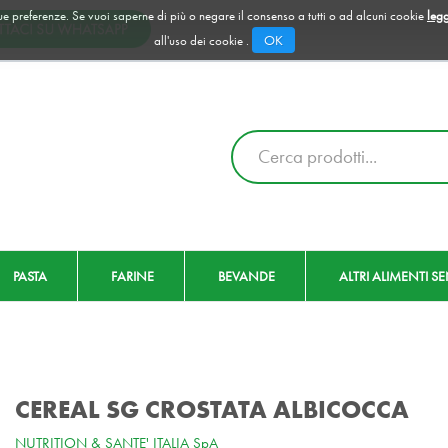
 tue preferenze. Se vuoi saperne di più o negare il consenso a tutti o ad alcuni cookie
legg
OK
all'uso dei cookie .
Cerca
Prodotto
PASTA
FARINE
BEVANDE
ALTRI ALIMENTI S
CEREAL SG CROSTATA ALBICOCCA
NUTRITION & SANTE' ITALIA SpA