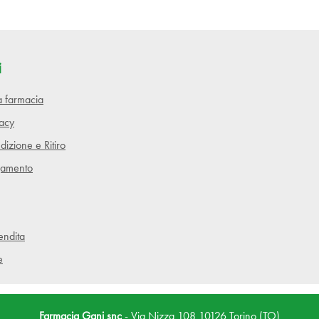
i
lla farmacia
vacy
dizione e Ritiro
gamento
endita
e
Farmacia Gani snc
- Via Nizza 108 10126 Torino (TO)