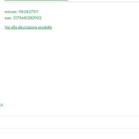
minsan: 983837511
ean: 3175681282902
Vai alla descrizione prodotto
NI