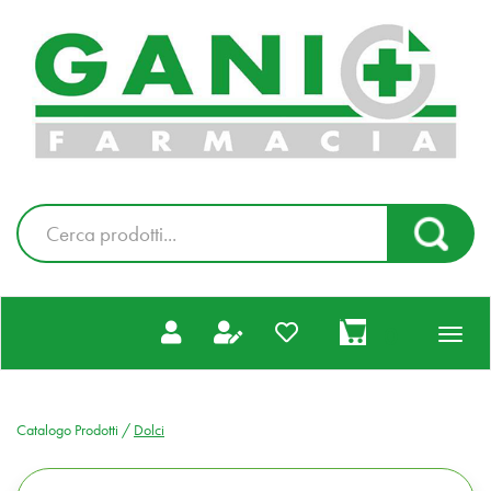
Passa
al
Farmacia
contenuto
Gani
principale
|
Ordina
online
Cerca
Cerca Pr
Prodotto
prodotti
0
inseriti
Catalogo Prodotti /
Dolci