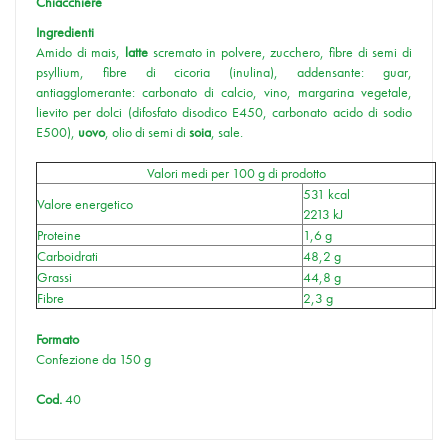
Chiacchiere
Ingredienti
Amido di mais,
latte
scremato in polvere, zucchero, fibre di semi di
psyllium, fibre di cicoria (inulina), addensante: guar,
antiagglomerante: carbonato di calcio, vino, margarina vegetale,
lievito per dolci (difosfato disodico E450, carbonato acido di sodio
E500),
uovo
, olio di semi di
soia
, sale.
Valori medi per 100 g di prodotto
531 kcal
Valore energetico
2213 kJ
Proteine
1,6 g
Carboidrati
48,2 g
Grassi
44,8 g
Fibre
2,3 g
Formato
Confezione da 150 g
Cod.
40