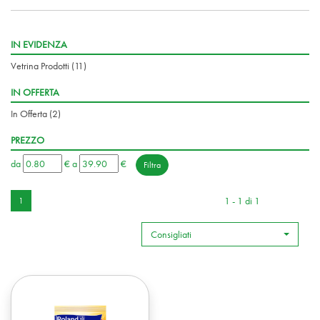
IN EVIDENZA
Vetrina Prodotti
(11)
IN OFFERTA
In Offerta
(2)
PREZZO
filtra
filtra
da
€
a
€
da
a
1 - 1 di 1
1
Consigliati