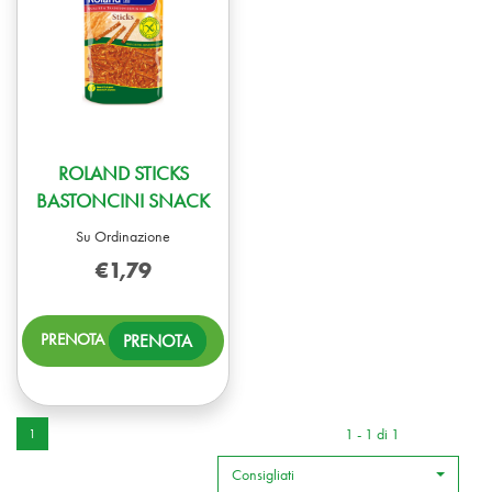
ROLAND STICKS
BASTONCINI SNACK
Su Ordinazione
€1,79
PRENOTA ROLAND
PRENOTA
STICKS
BASTONCINI
SNACK AL
CARRELLO
1 - 1 di 1
1
Consigliati