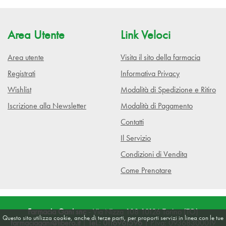
Area Utente
Link Veloci
Area utente
Visita il sito della farmacia
Registrati
Informativa Privacy
Wishlist
Modalità di Spedizione e Ritiro
Iscrizione alla Newsletter
Modalità di Pagamento
Contatti
Il Servizio
Condizioni di Vendita
Come Prenotare
Farmacia Gani snc
- Via Nizza 108 10126 Torino (TO)
Questo sito utilizza cookie, anche di terze parti, per proporti servizi in linea con le tue
farmaciagani@libero.it
|
Tel.: 0116961596
| P.Iva: 09368300019