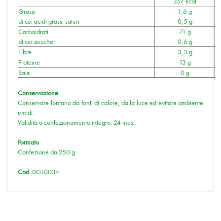
357 kcal
Grassi
1,6 g
di cui acidi grassi saturi
0,5 g
Carboidrati
71 g
di cui zuccheri
0,6 g
Fibre
3,3 g
Proteine
13 g
Sale
0 g
Conservazione
Conservare lontano da fonti di calore, dalla luce ed evitare ambiente
umidi.
Validità a confezionamento integro: 24 mesi.
Formato
Confezione da 250 g.
Cod.
0GL0034