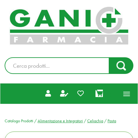
Passa
al
Farmacia
contenuto
Gani
principale
|
Ordina
online
Cerca
Cerca Pr
Prodotto
prodotti
0
inseriti
Catalogo Prodotti /
Alimentazione e Integratori
/
Celiachia
/
Pasta