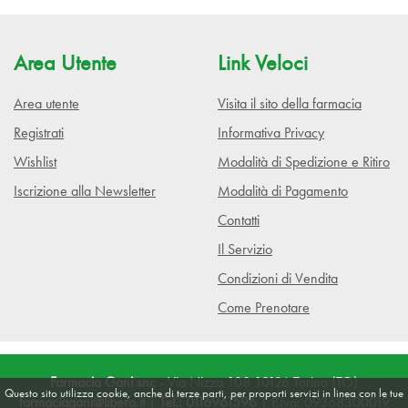
Area Utente
Link Veloci
Area utente
Visita il sito della farmacia
Registrati
Informativa Privacy
Wishlist
Modalità di Spedizione e Ritiro
Iscrizione alla Newsletter
Modalità di Pagamento
Contatti
Il Servizio
Condizioni di Vendita
Come Prenotare
Farmacia Gani snc
- Via Nizza 108 10126 Torino (TO)
Questo sito utilizza cookie, anche di terze parti, per proporti servizi in linea con le tue
farmaciagani@libero.it
|
Tel.: 0116961596
| P.Iva: 09368300019