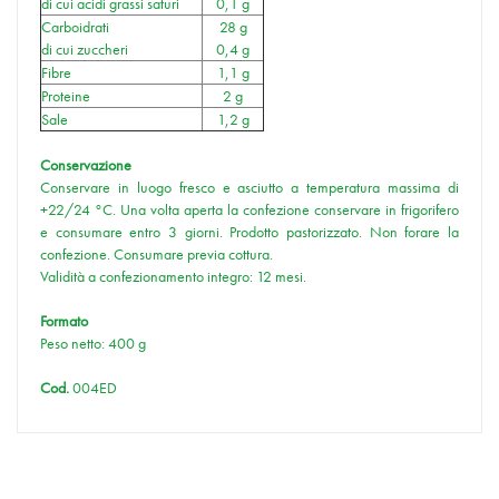
di cui acidi grassi saturi
0,1 g
Carboidrati
28 g
di cui zuccheri
0,4 g
Fibre
1,1 g
Proteine
2 g
Sale
1,2 g
Conservazione
Conservare in luogo fresco e asciutto a temperatura massima di
+22/24 °C. Una volta aperta la confezione conservare in frigorifero
e consumare entro 3 giorni. Prodotto pastorizzato. Non forare la
confezione. Consumare previa cottura.
Validità a confezionamento integro: 12 mesi.
Formato
Peso netto: 400 g
Cod.
004ED