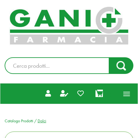
Passa
al
Farmacia
contenuto
Gani
principale
|
Ordina
online
Cerca
Cerca Pr
Prodotto
prodotti
0
inseriti
Catalogo Prodotti /
Dolci