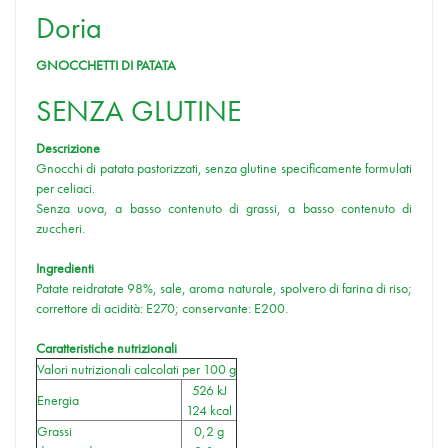
Doria
GNOCCHETTI DI PATATA
SENZA GLUTINE
Descrizione
Gnocchi di patata pastorizzati, senza glutine specificamente formulati
per celiaci.
Senza uova, a basso contenuto di grassi, a basso contenuto di
zuccheri.
Ingredienti
Patate reidratate 98%, sale, aroma naturale, spolvero di farina di riso;
correttore di acidità: E270; conservante: E200.
Caratteristiche nutrizionali
Valori nutrizionali calcolati per 100 g
526 kJ
Energia
124 kcal
Grassi
0,2 g