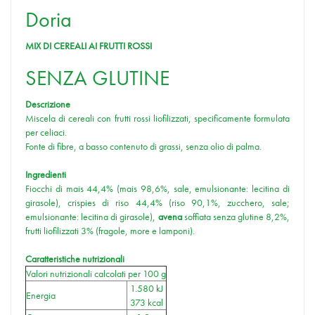
Doria
MIX DI CEREALI AI FRUTTI ROSSI
SENZA GLUTINE
Descrizione
Miscela di cereali con frutti rossi liofilizzati, specificamente formulata
per celiaci.
Fonte di fibre, a basso contenuto di grassi, senza olio di palma.
Ingredienti
Fiocchi di mais 44,4% (mais 98,6%, sale, emulsionante: lecitina di
girasole), crispies di riso 44,4% (riso 90,1%, zucchero, sale;
emulsionante: lecitina di girasole),
avena
soffiata senza glutine 8,2%,
frutti liofilizzati 3% (fragole, more e lamponi).
Caratteristiche nutrizionali
Valori nutrizionali calcolati per 100 g
1.580 kJ
Energia
373 kcal