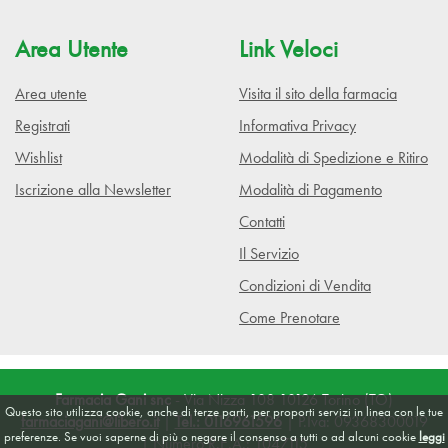
Area Utente
Link Veloci
Area utente
Visita il sito della farmacia
Registrati
Informativa Privacy
Wishlist
Modalità di Spedizione e Ritiro
Iscrizione alla Newsletter
Modalità di Pagamento
Contatti
Il Servizio
Condizioni di Vendita
Come Prenotare
Farmacia Gani snc
- Via Nizza 108 10126 Torino (TO)
Questo sito utilizza cookie, anche di terze parti, per proporti servizi in linea con le tue
farmaciagani@libero.it
|
Tel.: 0116961596
| P.Iva: 09368300019
preferenze. Se vuoi saperne di più o negare il consenso a tutti o ad alcuni cookie
leggi
| Numero R.E.A.: 1047115