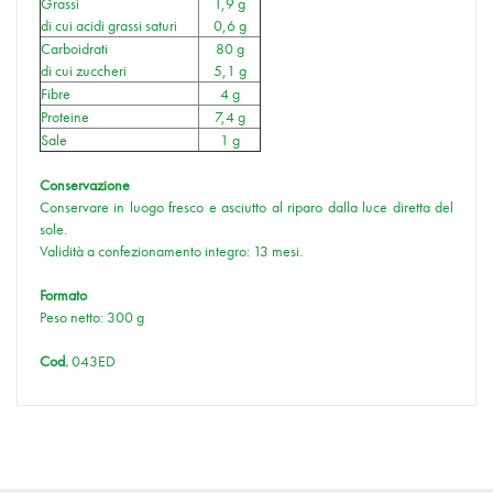
Grassi
1,9 g
di cui acidi grassi saturi
0,6 g
Carboidrati
80 g
di cui zuccheri
5,1 g
Fibre
4 g
Proteine
7,4 g
Sale
1 g
Conservazione
Conservare in luogo fresco e asciutto al riparo dalla luce diretta del
sole.
Validità a confezionamento integro: 13 mesi.
Formato
Peso netto: 300 g
Cod.
043ED