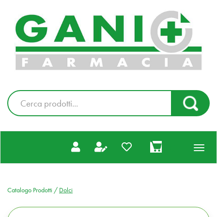
Passa
al
Farmacia
contenuto
Gani
principale
|
Ordina
online
Cerca
Cerca Pr
Prodotto
prodotti
0
inseriti
Catalogo Prodotti /
Dolci