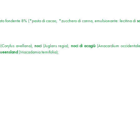
ato fondente 8% (*pasta di cacao, *zucchero di canna, emulsionante: lecitina di
s
e
(Corylus avellana),
noci
(Juglans regia),
noci di acagiù
(Anacardium occidental
Queensland
(Macadamia ternifolia);