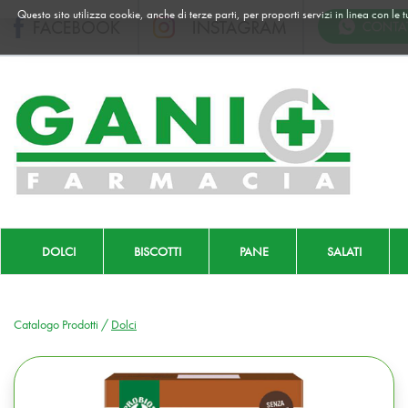
Passa
Questo sito utilizza cookie, anche di terze parti, per proporti servizi in linea con le
al
contenuto
principale
Farmacia
Gani
|
Ordina
online
DOLCI
BISCOTTI
PANE
SALATI
Catalogo Prodotti /
Dolci