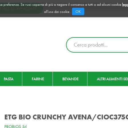
 tue preferenze. Se vuoi saperne di più o negare il consenso a tutti o ad alcuni cookie
legg
OK
all'uso dei cookie .
Cerca
Prodotto
PASTA
FARINE
BEVANDE
ALTRI ALIMENTI S
ETG BIO CRUNCHY AVENA/CIOC375
PROBIOS Srl