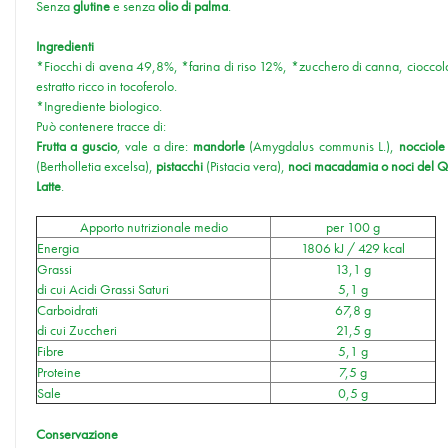
Senza
glutine
e senza
olio di palma
.
Ingredienti
*Fiocchi di avena 49,8%, *farina di riso 12%, *zucchero di canna, cioccol
estratto ricco in tocoferolo.
*Ingrediente biologico.
Può contenere tracce di:
Frutta a guscio
, vale a dire:
mandorle
(Amygdalus communis L.),
nocciol
(Bertholletia excelsa),
pistacchi
(Pistacia vera),
noci macadamia o noci del 
Latte
.
Apporto nutrizionale medio
per 100 g
Energia
1806 kJ / 429 kcal
Grassi
13,1 g
di cui Acidi Grassi Saturi
5,1 g
Carboidrati
67,8 g
di cui Zuccheri
21,5 g
Fibre
5,1 g
Proteine
7,5 g
Sale
0,5 g
Conservazione