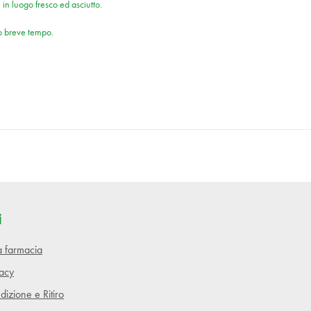
in luogo fresco ed asciutto.
ro breve tempo.
i
lla farmacia
vacy
dizione e Ritiro