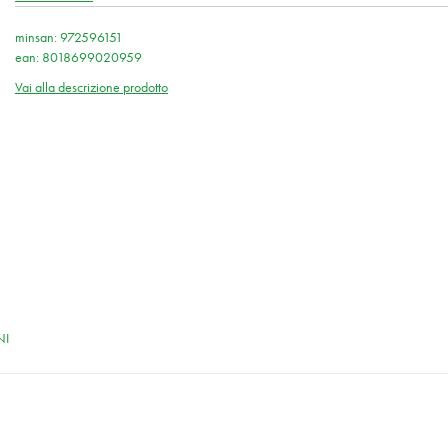
minsan: 972596151
ean: 8018699020959
Vai alla descrizione prodotto
NI