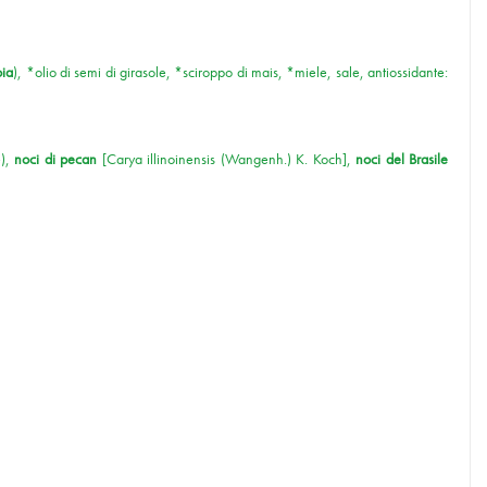
oia
), *olio di semi di girasole, *sciroppo di mais, *miele, sale, antiossidante:
e),
noci di pecan
[Carya illinoinensis (Wangenh.) K. Koch],
noci del Brasile