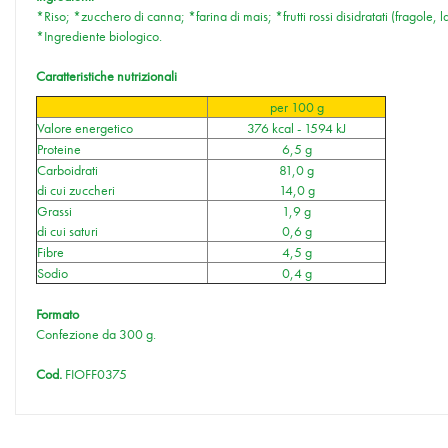
*Riso; *zucchero di canna; *farina di mais; *frutti rossi disidratati (fragole, l
*Ingrediente biologico.
Caratteristiche nutrizionali
per 100 g
Valore energetico
376 kcal - 1594 kJ
Proteine
6,5 g
Carboidrati
81,0 g
di cui zuccheri
14,0 g
Grassi
1,9 g
di cui saturi
0,6 g
Fibre
4,5 g
Sodio
0,4 g
Formato
Confezione da 300 g.
Cod.
FIOFF0375