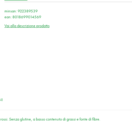
minsan: 922389539
ean: 8018699014569
Vai alla descrizione prodotto
NI
ti rossi. Senza glutine, a basso contenuto di grassi e fonte di fibre.