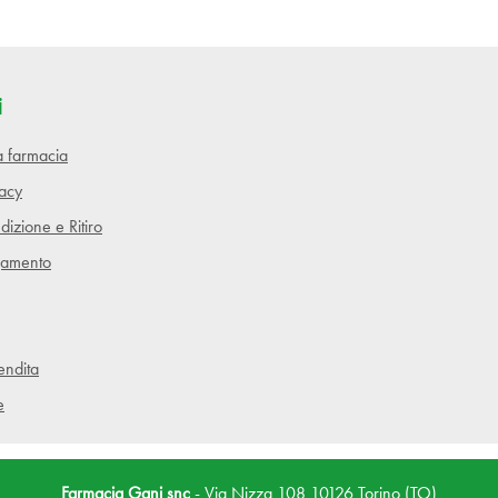
i
lla farmacia
vacy
dizione e Ritiro
gamento
endita
e
Farmacia Gani snc
- Via Nizza 108 10126 Torino (TO)