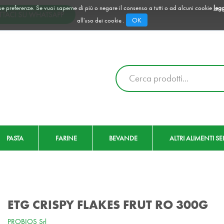
 tue preferenze. Se vuoi saperne di più o negare il consenso a tutti o ad alcuni cookie
legg
OK
all'uso dei cookie .
Cerca
Prodotto
PASTA
FARINE
BEVANDE
ALTRI ALIMENTI S
ETG CRISPY FLAKES FRUT RO 300G
PROBIOS Srl