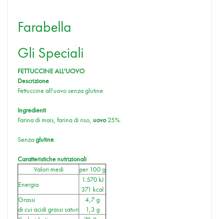
Farabella
Gli Speciali
FETTUCCINE ALL'UOVO
Descrizione
Fettuccine all'uovo senza glutine.
Ingredienti
Farina di mais, farina di riso,
uovo
25%.
Senza
glutine
.
Caratteristiche nutrizionali
Valori medi
per 100 g
1.570 kJ
Energia
371 kcal
Grassi
4,7 g
di cui acidi grassi saturi
1,3 g