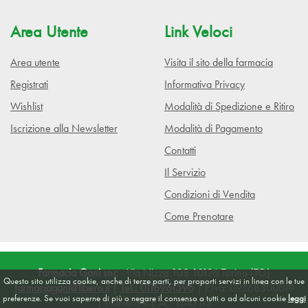
Area Utente
Link Veloci
Area utente
Visita il sito della farmacia
Registrati
Informativa Privacy
Wishlist
Modalità di Spedizione e Ritiro
Iscrizione alla Newsletter
Modalità di Pagamento
Contatti
Il Servizio
Condizioni di Vendita
Come Prenotare
Farmacia Gani snc
- Via Nizza 108 10126 Torino (TO)
Questo sito utilizza cookie, anche di terze parti, per proporti servizi in linea con le tue
farmaciagani@libero.it
|
Tel.: 0116961596
| P.Iva: 09368300019
preferenze. Se vuoi saperne di più o negare il consenso a tutti o ad alcuni cookie
leggi
| Numero R.E.A.: 1047115