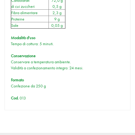
Carboidrati
72,0 g
di cui zuccheri
0,5 g
Fibra alimentare
2,3 g
Proteine
9 g
Sale
0,05 g
Modalità d'uso
Tempo di cottura: 5 minuti.
Conservazione
Conservare a temperatura ambiente.
Validità a confezionamento integro: 24 mesi.
Formato
Confezione da 250 g
Cod.
013