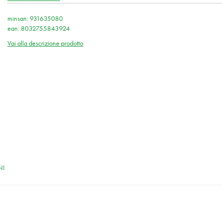
minsan: 931635080
ean: 8032755843924
Vai alla descrizione prodotto
NI