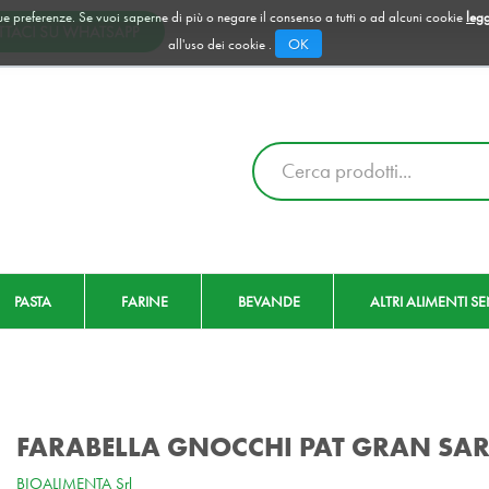
 tue preferenze. Se vuoi saperne di più o negare il consenso a tutti o ad alcuni cookie
legg
OK
all'uso dei cookie .
Cerca
Prodotto
PASTA
FARINE
BEVANDE
ALTRI ALIMENTI S
FARABELLA GNOCCHI PAT GRAN SA
BIOALIMENTA Srl