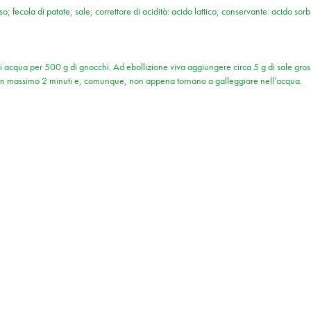
o; fecola di patate; sale; correttore di acidità: acido lattico; conservante: acido sorb
 acqua per 500 g di gnocchi. Ad ebollizione viva aggiungere circa 5 g di sale grosso
tti in massimo 2 minuti e, comunque, non appena tornano a galleggiare nell’acqua.