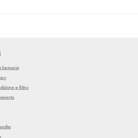
i
lla farmacia
vacy
dizione e Ritiro
gamento
endita
e