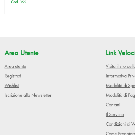
Cod.
392
Area Utente
Link Veloc
Area utente
Visita il sito de
Registrati
Informativa Pri
Wishlist
Modalità di Spe
Iscrizione alla Newsletter
Modalità di Pa
Contatti
Il Servizio
Condizioni di V
Come Prenotar