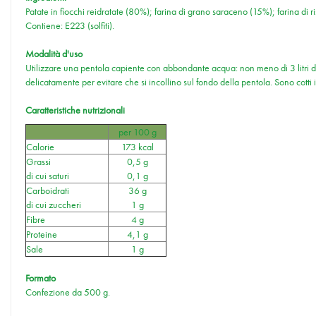
Patate in fiocchi reidratate (80%); farina di grano saraceno (15%); farina di ris
Contiene: E223 (solfiti).
Modalità d'uso
Utilizzare una pentola capiente con abbondante acqua: non meno di 3 litri di
delicatamente per evitare che si incollino sul fondo della pentola. Sono co
Caratteristiche nutrizionali
per 100 g
Calorie
173 kcal
Grassi
0,5 g
di cui saturi
0,1 g
Carboidrati
36 g
di cui zuccheri
1 g
Fibre
4 g
Proteine
4,1 g
Sale
1 g
Formato
Confezione da 500 g.