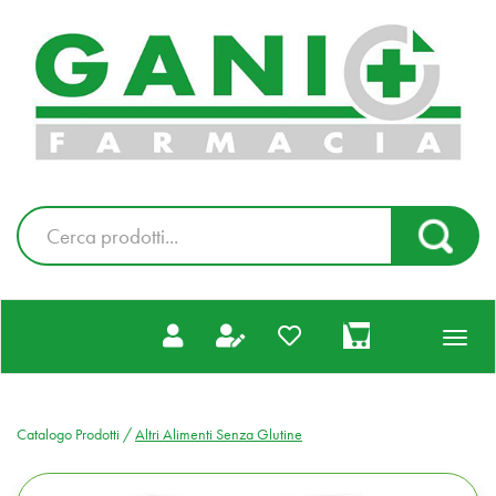
Passa
al
Farmacia
contenuto
Gani
principale
|
Ordina
online
Cerca
Cerca Pr
Prodotto
prodotti
0
inseriti
Catalogo Prodotti /
Altri Alimenti Senza Glutine