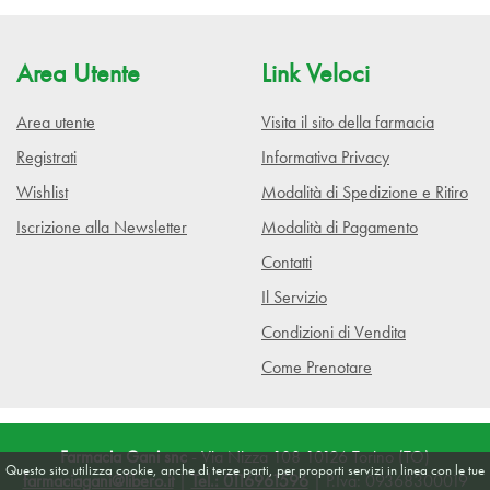
Area Utente
Link Veloci
Area utente
Visita il sito della farmacia
Registrati
Informativa Privacy
Wishlist
Modalità di Spedizione e Ritiro
Iscrizione alla Newsletter
Modalità di Pagamento
Contatti
Il Servizio
Condizioni di Vendita
Come Prenotare
Farmacia Gani snc
- Via Nizza 108 10126 Torino (TO)
Questo sito utilizza cookie, anche di terze parti, per proporti servizi in linea con le tue
farmaciagani@libero.it
|
Tel.: 0116961596
| P.Iva: 09368300019