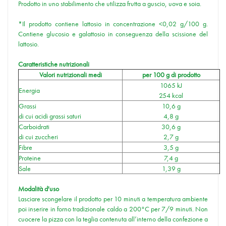
Prodotto in uno stabilimento che utilizza frutta a guscio, uova e soia.
*Il prodotto contiene lattosio in concentrazione <0,02 g/100 g.
Contiene glucosio e galattosio in conseguenza della scissione del
lattosio.
Caratteristiche nutrizionali
Valori nutrizionali medi
per 100 g di prodotto
1065 kJ
Energia
254 kcal
Grassi
10,6 g
di cui acidi grassi saturi
4,8 g
Carboidrati
30,6 g
di cui zuccheri
2,7 g
Fibre
3,5 g
Proteine
7,4 g
Sale
1,39 g
Modalità d'uso
Lasciare scongelare il prodotto per 10 minuti a temperatura ambiente
poi inserire in forno tradizionale caldo a 200°C per 7/9 minuti. Non
cuocere la pizza con la teglia contenuta all’interno della confezione a