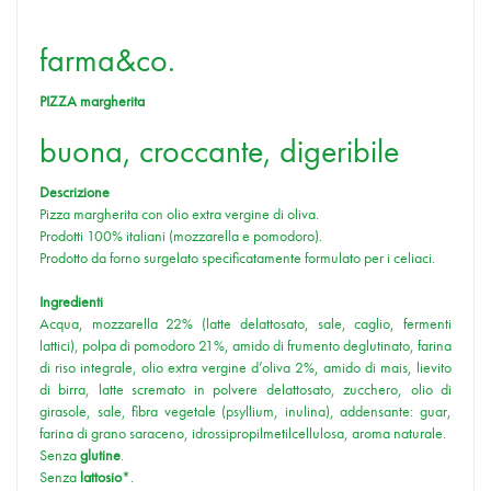
farma&co.
PIZZA margherita
buona, croccante, digeribile
Descrizione
Pizza margherita con olio extra vergine di oliva.
Prodotti 100% italiani (mozzarella e pomodoro).
Prodotto da forno surgelato specificatamente formulato per i celiaci.
Ingredienti
Acqua, mozzarella 22% (latte delattosato, sale, caglio, fermenti
lattici), polpa di pomodoro 21%, amido di frumento deglutinato, farina
di riso integrale, olio extra vergine d’oliva 2%, amido di mais, lievito
di birra, latte scremato in polvere delattosato, zucchero, olio di
girasole, sale, fibra vegetale (psyllium, inulina), addensante: guar,
farina di grano saraceno, idrossipropilmetilcellulosa, aroma naturale.
Senza
glutine
.
Senza
lattosio
*.