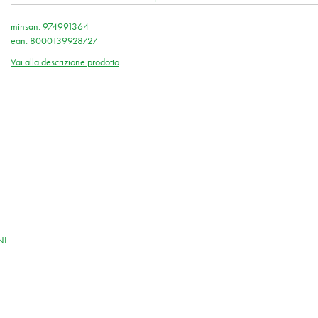
minsan: 974991364
ean: 8000139928727
Vai alla descrizione prodotto
NI