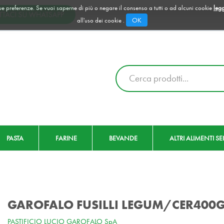
 tue preferenze. Se vuoi saperne di più o negare il consenso a tutti o ad alcuni cookie
legg
OK
all'uso dei cookie .
Cerca
Prodotto
PASTA
FARINE
BEVANDE
ALTRI ALIMENTI S
GAROFALO FUSILLI LEGUM/CER400
PASTIFICIO LUCIO GAROFALO SpA