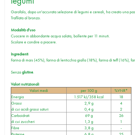
legumi
Garofalo, dopo un'accurata selezione di legumi e cereali, ha creato una pasta
Trafilata al bronzo.
Modalità d'uso
Cuocere in abbondante acqua salata, bollente per 11 minuti.
Scolare e condire a piacere.
Ingredienti
Farina di mais (45%), farina di lenticchia gialla (18%), farina di teff (16%), 
Senza
glutine
.
Valori nutrizionali
Valori medi
per 100 g
%VNR*
Energia
1.517 kJ/358 kcal
18
Grassi
2,9 g
4
di cui acidi grassi saturi
0,4 g
2
Carboidrati
69 g
26
di cui zuccheri
1,3 g
1
Fibre
3,8 g
-
Proteine
6,8 g
25