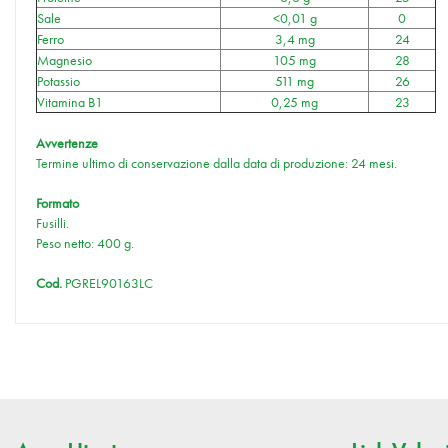
Sale
<0,01 g
0
Ferro
3,4 mg
24
Magnesio
105 mg
28
Potassio
511 mg
26
Vitamina B1
0,25 mg
23
Avvertenze
Termine ultimo di conservazione dalla data di produzione: 24 mesi.
Formato
Fusilli.
Peso netto: 400 g.
Cod.
PGREL90163LC