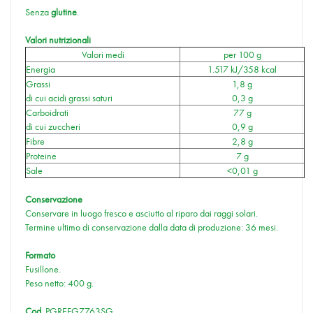
Senza
glutine
.
Valori nutrizionali
Valori medi
per 100 g
Energia
1.517 kJ/358 kcal
Grassi
1,8 g
di cui acidi grassi saturi
0,3 g
Carboidrati
77 g
di cui zuccheri
0,9 g
Fibre
2,8 g
Proteine
7 g
Sale
<0,01 g
Conservazione
Conservare in luogo fresco e asciutto al riparo dai raggi solari.
Termine ultimo di conservazione dalla data di produzione: 36 mesi.
Formato
Fusillone.
Peso netto: 400 g.
Cod.
PGREFG7763SG