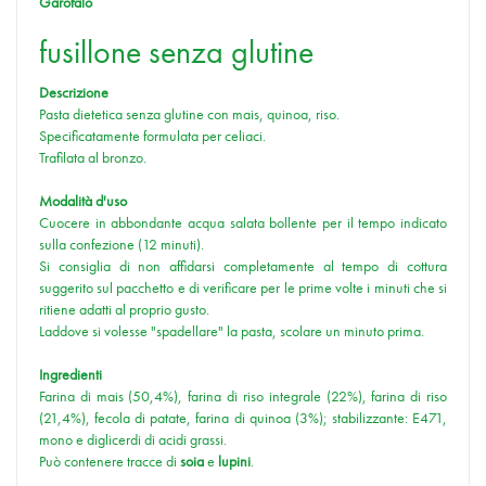
Garofalo
fusillone senza glutine
Descrizione
Pasta dietetica senza glutine con mais, quinoa, riso.
Specificatamente formulata per celiaci.
Trafilata al bronzo.
Modalità d'uso
Cuocere in abbondante acqua salata bollente per il tempo indicato
sulla confezione (12 minuti).
Si consiglia di non affidarsi completamente al tempo di cottura
suggerito sul pacchetto e di verificare per le prime volte i minuti che si
ritiene adatti al proprio gusto.
Laddove si volesse "spadellare" la pasta, scolare un minuto prima.
Ingredienti
Farina di mais (50,4%), farina di riso integrale (22%), farina di riso
(21,4%), fecola di patate, farina di quinoa (3%); stabilizzante: E471,
mono e diglicerdi di acidi grassi.
Può contenere tracce di
soia
e
lupini
.