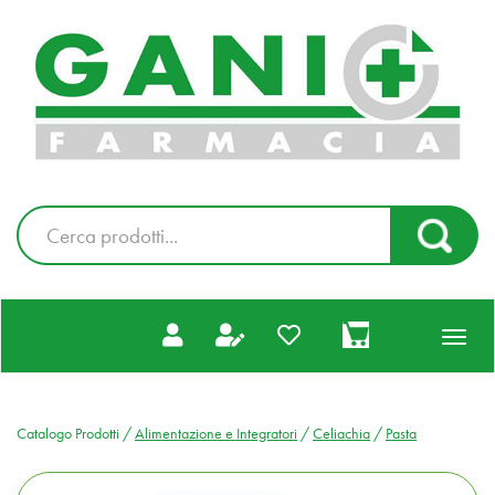
Passa
al
Farmacia
contenuto
Gani
principale
|
Ordina
online
Cerca
Cerca Pr
Prodotto
prodotti
0
inseriti
Catalogo Prodotti /
Alimentazione e Integratori
/
Celiachia
/
Pasta