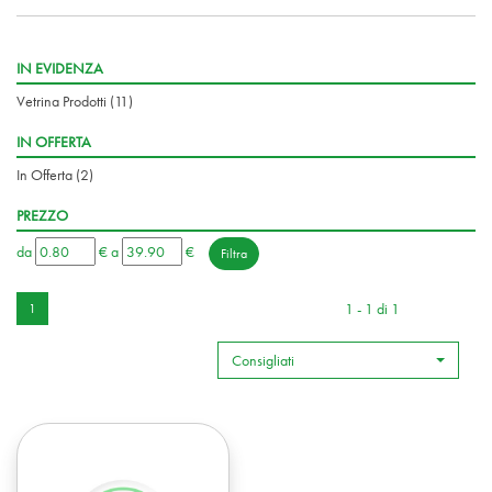
IN EVIDENZA
Vetrina Prodotti
(11)
IN OFFERTA
In Offerta
(2)
PREZZO
filtra
filtra
da
€
a
€
da
a
1 - 1 di 1
1
Consigliati