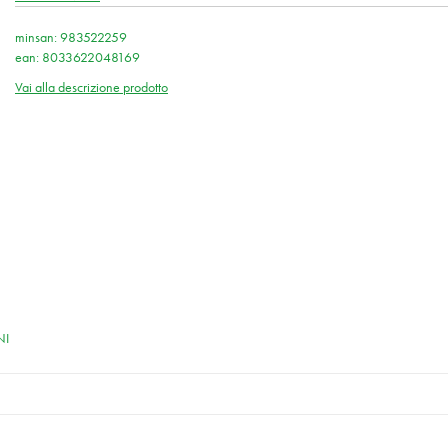
minsan: 983522259
ean: 8033622048169
Vai alla descrizione prodotto
NI