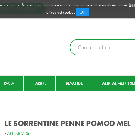
 tue preferenze. Se vuoi saperne di più o negare il consenso a tutti o ad alcuni cookie
legg
OK
all'uso dei cookie .
Cerca
Prodotto
PASTA
FARINE
BEVANDE
ALTRI ALIMENTI S
LE SORRENTINE PENNE POMOD MEL
RARIFARM Srl