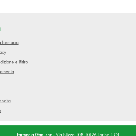
i
lla farmacia
vacy
dizione e Ritiro
gamento
endita
e
Farmacia Gani snc
- Via Nizza 108 10126 Torino (TO)