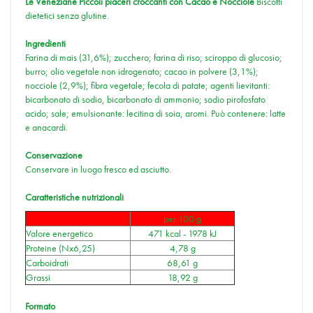
Le Veneziane Piccoli piaceri croccanti con Cacao e Nocciole
Biscotti
dietetici senza glutine.
Ingredienti
Farina di mais (31,6%); zucchero; farina di riso; sciroppo di glucosio;
burro; olio vegetale non idrogenato; cacao in polvere (3,1%);
nocciole (2,9%); fibra vegetale; fecola di patate; agenti lievitanti:
bicarbonato di sodio, bicarbonato di ammonio; sodio pirofosfato
acido; sale; emulsionante: lecitina di soia, aromi. Può contenere: latte
e anacardi.
Conservazione
Conservare in luogo fresco ed asciutto.
Caratteristiche nutrizionali
per 100 g
Valore energetico
471 kcal - 1978 kJ
Proteine (Nx6,25)
4,78 g
Carboidrati
68,61 g
Grassi
18,92 g
Formato