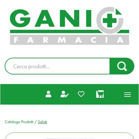
Passa
al
Farmacia
contenuto
Gani
principale
|
Ordina
online
Cerca
Cerca Pr
Prodotto
prodotti
0
inseriti
Catalogo Prodotti /
Salati