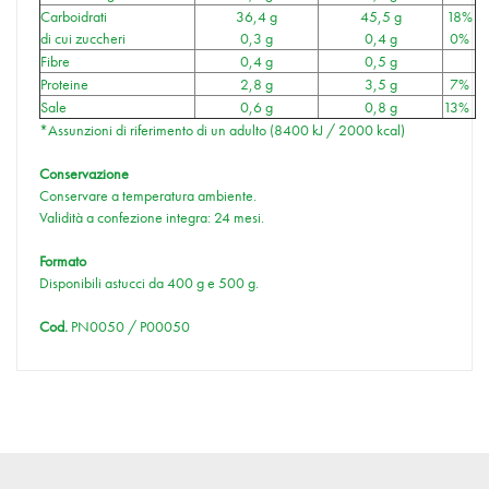
Carboidrati
36,4 g
45,5 g
18%
di cui zuccheri
0,3 g
0,4 g
0%
Fibre
0,4 g
0,5 g
Proteine
2,8 g
3,5 g
7%
Sale
0,6 g
0,8 g
13%
*Assunzioni di riferimento di un adulto (8400 kJ / 2000 kcal)
Conservazione
Conservare a temperatura ambiente.
Validità a confezione integra: 24 mesi.
Formato
Disponibili astucci da 400 g e 500 g.
Cod.
PN0050 / P00050