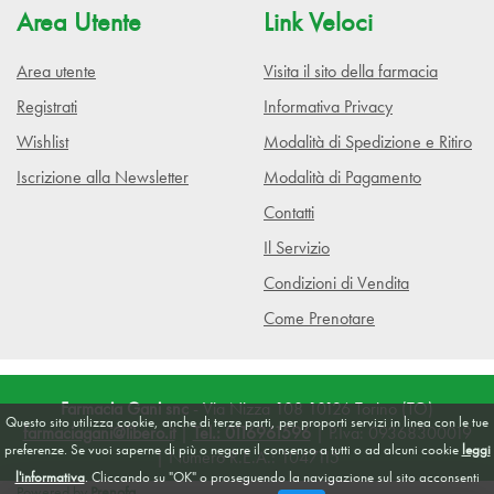
Area Utente
Link Veloci
Area utente
Visita il sito della farmacia
Registrati
Informativa Privacy
Wishlist
Modalità di Spedizione e Ritiro
Iscrizione alla Newsletter
Modalità di Pagamento
Contatti
Il Servizio
Condizioni di Vendita
Come Prenotare
Farmacia Gani snc
- Via Nizza 108 10126 Torino (TO)
Questo sito utilizza cookie, anche di terze parti, per proporti servizi in linea con le tue
farmaciagani@libero.it
|
Tel.: 0116961596
| P.Iva: 09368300019
preferenze. Se vuoi saperne di più o negare il consenso a tutti o ad alcuni cookie
leggi
| Numero R.E.A.: 1047115
l'informativa
. Cliccando su "OK" o proseguendo la navigazione sul sito acconsenti
Powered by
Prenofa