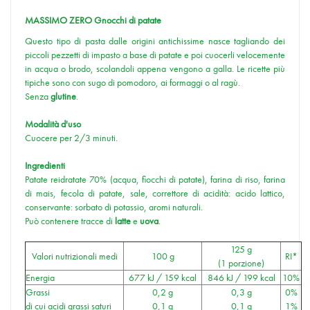
MASSIMO ZERO Gnocchi di patate
Questo tipo di pasta dalle origini antichissime nasce tagliando dei
piccoli pezzetti di impasto a base di patate e poi cuocerli velocemente
in acqua o brodo, scolandoli appena vengono a galla. Le ricette più
tipiche sono con sugo di pomodoro, ai formaggi o al ragù.
Senza
glutine
.
Modalità d'uso
Cuocere per 2/3 minuti.
Ingredienti
Patate reidratate 70% (acqua, fiocchi di patate), farina di riso, farina
di mais, fecola di patate, sale, correttore di acidità: acido lattico,
conservante: sorbato di potassio, aromi naturali.
Può contenere tracce di
latte
e
uova
.
125 g
Valori nutrizionali medi
100 g
RI*
(1 porzione)
Energia
677 kJ / 159 kcal
846 kJ / 199 kcal
10%
Grassi
0,2 g
0,3 g
0%
di cui acidi grassi saturi
0,1 g
0,1 g
1%