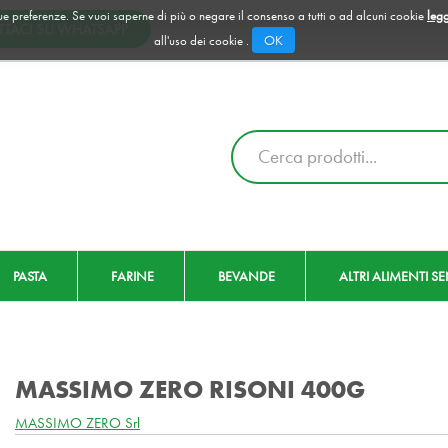
 tue preferenze. Se vuoi saperne di più o negare il consenso a tutti o ad alcuni cookie
legg
OK
all'uso dei cookie .
Cerca
Prodotto
PASTA
FARINE
BEVANDE
ALTRI ALIMENTI S
MASSIMO ZERO RISONI 400G
MASSIMO ZERO Srl