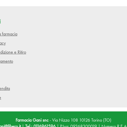
i
lla farmacia
vacy
dizione e Ritiro
gamento
endita
e
Farmacia Gani snc
- Via Nizza 108 10126 Torino (TO)
ni@libero.it
|
Tel.: 0116961596
| P.Iva: 09368300019 | Numero R.E.A