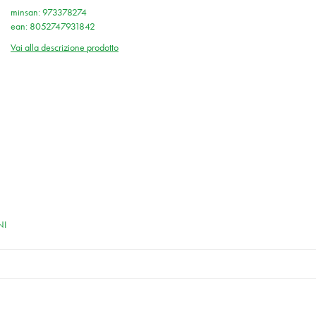
minsan: 973378274
ean: 8052747931842
Vai alla descrizione prodotto
NI