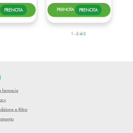
PRENOTA NAIRN'S
PRENOTA NAIRN
PRENOTA
PRENOTA
BISCOTTI
BISCOTTI
AVENA
AVENA
CIOC/CO AL
MIRT/LA AL
1 - 2 di 2
CARRELLO
CARRELLO
i
lla farmacia
vacy
dizione e Ritiro
gamento