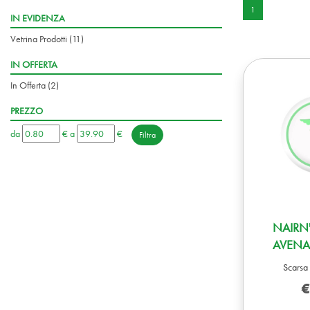
1
IN EVIDENZA
Vetrina Prodotti
(11)
IN OFFERTA
In Offerta
(2)
PREZZO
filtra
filtra
da
€
a
€
da
a
NAIRN'
AVENA
Scarsa 
€