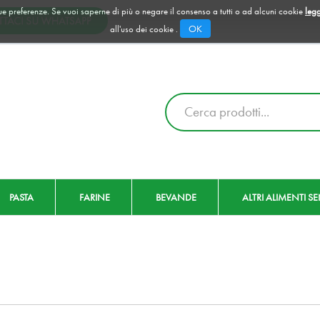
 tue preferenze. Se vuoi saperne di più o negare il consenso a tutti o ad alcuni cookie
legg
OK
all'uso dei cookie .
Cerca
Prodotto
PASTA
FARINE
BEVANDE
ALTRI ALIMENTI S