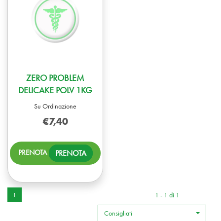
ZERO PROBLEM
DELICAKE POLV 1KG
Su Ordinazione
€7,40
PRENOTA ZERO
PRENOTA
PROBLEM
DELICAKE
POLV
1KG AL
1 - 1 di 1
1
CARRELLO
Consigliati