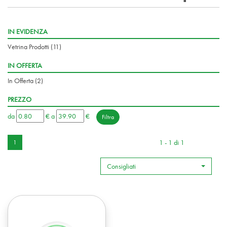
IN EVIDENZA
Vetrina Prodotti
(11)
IN OFFERTA
In Offerta
(2)
PREZZO
filtra
filtra
da
€
a
€
da
a
1 - 1 di 1
1
Consigliati