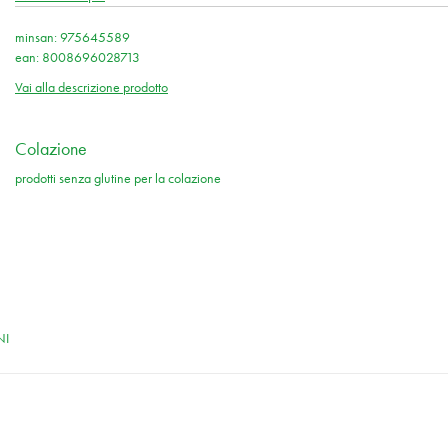
minsan: 975645589
ean: 8008696028713
Vai alla descrizione prodotto
Colazione
prodotti senza glutine per la colazione
NI