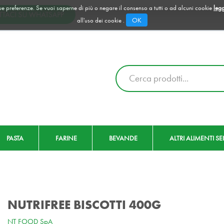
 tue preferenze. Se vuoi saperne di più o negare il consenso a tutti o ad alcuni cookie
legg
OK
all'uso dei cookie .
Cerca
Prodotto
PASTA
FARINE
BEVANDE
ALTRI ALIMENTI S
NUTRIFREE BISCOTTI 400G
NT FOOD SpA