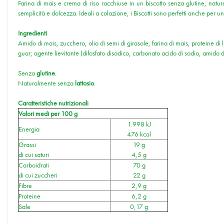
Farina di mais e crema di riso racchiuse in un biscotto senza glutine, natur
semplicità e dolcezza. Ideali a colazione, i Biscotti sono perfetti anche pe
Ingredienti
Amido di mais, zucchero, olio di semi di girasole, farina di mais, proteine d
guar; agente lievitante (difosfato disodico, carbonato acido di sodio, amido d
Senza
glutine
.
Naturalmente senza
lattosio
.
Caratteristiche nutrizionali
Valori medi per 100 g
1.998 kJ
Energia
476 kcal
Grassi
19 g
di cui saturi
4,5 g
Carboidrati
70 g
di cui zuccheri
22 g
Fibre
2,9 g
Proteine
6,2 g
Sale
0,17 g