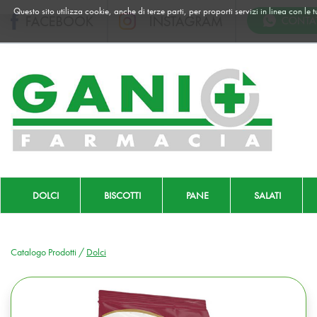
Passa
Questo sito utilizza cookie, anche di terze parti, per proporti servizi in linea con le
al
contenuto
principale
Farmacia
Gani
|
Ordina
online
DOLCI
BISCOTTI
PANE
SALATI
Catalogo Prodotti /
Dolci