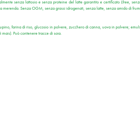
almente senza lattosio e senza proteine del latte garantito e certificato Lfree, s
r una merenda. Senza OGM, senza grassi idrogenati, senza latte, senza amido di frum
i lupino, farina di riso, glucosio in polvere, zucchero di canna, uova in polvere; em
i mais). Può contenere tracce di soia.