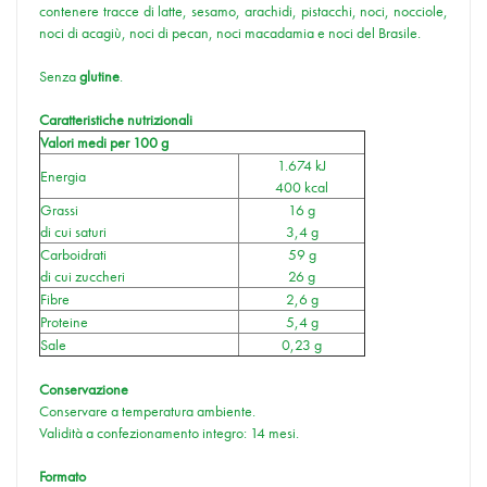
contenere tracce di latte, sesamo, arachidi, pistacchi, noci, nocciole,
noci di acagiù, noci di pecan, noci macadamia e noci del Brasile.
Senza
glutine
.
Caratteristiche nutrizionali
Valori medi per 100 g
1.674 kJ
Energia
400 kcal
Grassi
16 g
di cui saturi
3,4 g
Carboidrati
59 g
di cui zuccheri
26 g
Fibre
2,6 g
Proteine
5,4 g
Sale
0,23 g
Conservazione
Conservare a temperatura ambiente.
Validità a confezionamento integro: 14 mesi.
Formato