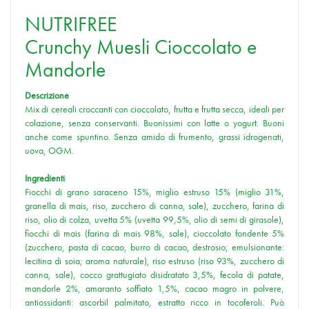
NUTRIFREE
Crunchy Muesli Cioccolato e
Mandorle
Descrizione
Mix di cereali croccanti con cioccolato, frutta e frutta secca, ideali per
colazione, senza conservanti. Buonissimi con latte o yogurt. Buoni
anche come spuntino. Senza amido di frumento, grassi idrogenati,
uova, OGM.
Ingredienti
Fiocchi di grano saraceno 15%, miglio estruso 15% (miglio 31%,
granella di mais, riso, zucchero di canna, sale), zucchero, farina di
riso, olio di colza, uvetta 5% (uvetta 99,5%, olio di semi di girasole),
fiocchi di mais (farina di mais 98%, sale), cioccolato fondente 5%
(zucchero, pasta di cacao, burro di cacao, destrosio; emulsionante:
lecitina di soia; aroma naturale), riso estruso (riso 93%, zucchero di
canna, sale), cocco grattugiato disidratato 3,5%, fecola di patate,
mandorle 2%, amaranto soffiato 1,5%, cacao magro in polvere,
antiossidanti: ascorbil palmitato, estratto ricco in tocoferoli. Può