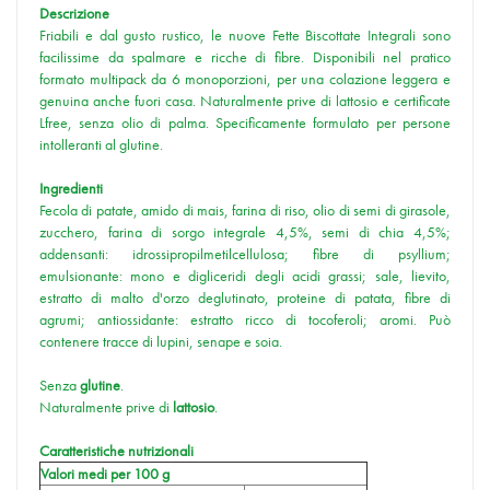
Descrizione
Friabili e dal gusto rustico, le nuove Fette Biscottate Integrali sono
facilissime da spalmare e ricche di fibre. Disponibili nel pratico
formato multipack da 6 monoporzioni, per una colazione leggera e
genuina anche fuori casa. Naturalmente prive di lattosio e certificate
Lfree, senza olio di palma. Specificamente formulato per persone
intolleranti al glutine.
Ingredienti
Fecola di patate, amido di mais, farina di riso, olio di semi di girasole,
zucchero, farina di sorgo integrale 4,5%, semi di chia 4,5%;
addensanti: idrossipropilmetilcellulosa; fibre di psyllium;
emulsionante: mono e digliceridi degli acidi grassi; sale, lievito,
estratto di malto d'orzo deglutinato, proteine di patata, fibre di
agrumi; antiossidante: estratto ricco di tocoferoli; aromi. Può
contenere tracce di lupini, senape e soia.
Senza
glutine
.
Naturalmente prive di
lattosio
.
Caratteristiche nutrizionali
Valori medi per 100 g