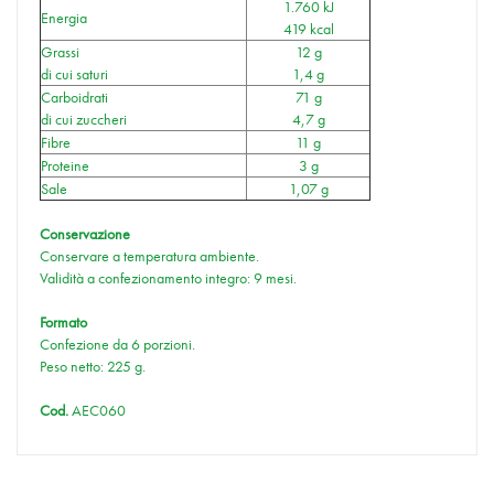
1.760 kJ
Energia
419 kcal
Grassi
12 g
di cui saturi
1,4 g
Carboidrati
71 g
di cui zuccheri
4,7 g
Fibre
11 g
Proteine
3 g
Sale
1,07 g
Conservazione
Conservare a temperatura ambiente.
Validità a confezionamento integro: 9 mesi.
Formato
Confezione da 6 porzioni.
Peso netto: 225 g.
Cod.
AEC060