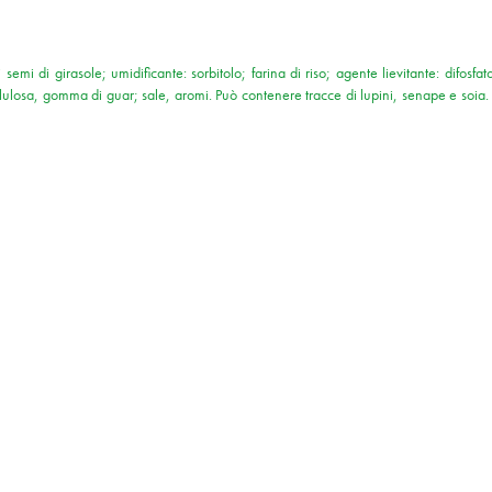
semi di girasole; umidificante: sorbitolo; farina di riso; agente lievitante: difos
ilcellulosa, gomma di guar; sale, aromi. Può contenere tracce di lupini, senape e soia