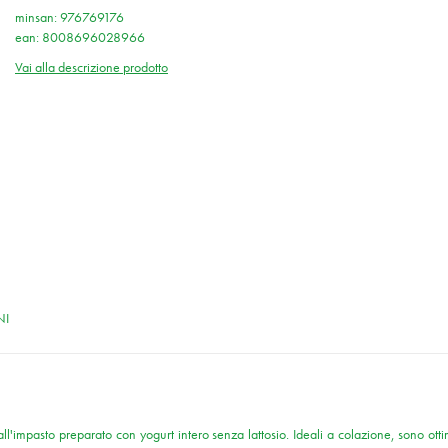
minsan: 976769176
ean: 8008696028966
Vai alla descrizione prodotto
NI
ll'impasto preparato con yogurt intero senza lattosio. Ideali a colazione, sono otti