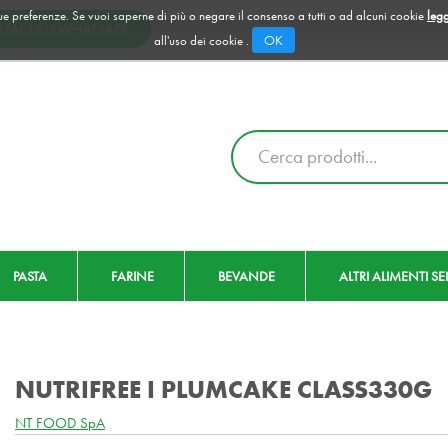
 tue preferenze. Se vuoi saperne di più o negare il consenso a tutti o ad alcuni cookie
legg
OK
all'uso dei cookie .
Cerca
Prodotto
PASTA
FARINE
BEVANDE
ALTRI ALIMENTI S
NUTRIFREE I PLUMCAKE CLASS330G
NT FOOD SpA