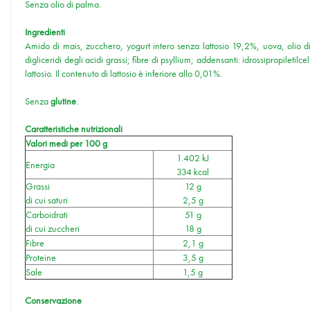
Senza olio di palma.
Ingredienti
Amido di mais, zucchero, yogurt intero senza lattosio 19,2%, uova, olio di 
digliceridi degli acidi grassi; fibre di psyllium; addensanti: idrossipropilet
lattosio. Il contenuto di lattosio è inferiore allo 0,01%.
Senza
glutine
.
Caratteristiche nutrizionali
Valori medi per 100 g
1.402 kJ
Energia
334 kcal
Grassi
12 g
di cui saturi
2,5 g
Carboidrati
51 g
di cui zuccheri
18 g
Fibre
2,1 g
Proteine
3,5 g
Sale
1,5 g
Conservazione