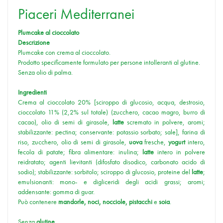
Piaceri Mediterranei
Plumcake al cioccolato
Descrizione
Plumcake con crema al cioccolato.
Prodotto specificamente formulato per persone intolleranti al glutine.
Senza olio di palma.
Ingredienti
Crema al cioccolato 20% [sciroppo di glucosio, acqua, destrosio,
cioccolato 11% (2,2% sul totale) (zucchero, cacao magro, burro di
cacao), olio di semi di girasole,
latte
scremato in polvere, aromi;
stabilizzante: pectina; conservante: potassio sorbato; sale], farina di
riso, zucchero, olio di semi di girasole,
uova
fresche,
yogurt
intero,
fecola di patate; fibra alimentare: inulina;
latte
intero in polvere
reidratato; agenti lievitanti (difosfato disodico, carbonato acido di
sodio); stabilizzante: sorbitolo; sciroppo di glucosio, proteine del
latte
;
emulsionanti: mono- e digliceridi degli acidi grassi; aromi;
addensante: gomma di guar.
Può contenere
mandorle, noci, nocciole, pistacchi
e
soia
.
Senza
glutine
.