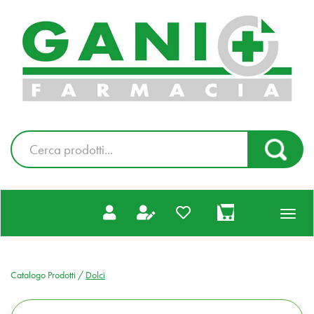
Passa
al
Farmacia
contenuto
Gani
principale
|
Ordina
online
Cerca
Cerca Pr
Prodotto
prodotti
0
inseriti
Catalogo Prodotti /
Dolci