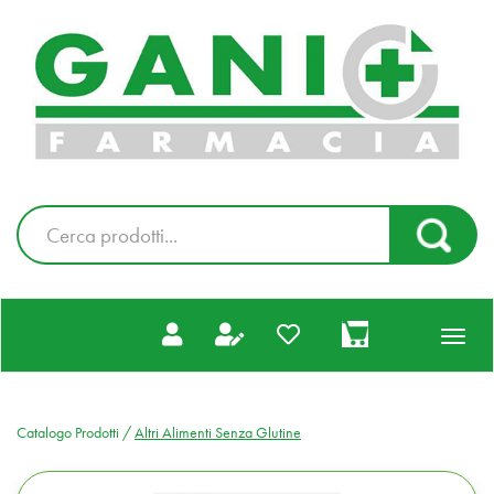
Passa
al
Farmacia
contenuto
Gani
principale
|
Ordina
online
Cerca
Cerca Pr
Prodotto
prodotti
0
inseriti
Catalogo Prodotti /
Altri Alimenti Senza Glutine