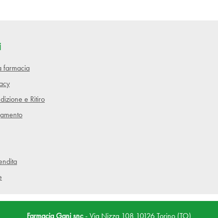
i
lla farmacia
vacy
dizione e Ritiro
gamento
endita
e
Farmacia Gani snc
- Via Nizza 108 10126 Torino (TO)