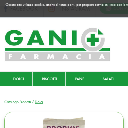
Passa
Questo sito utilizza cookie, anche di terze parti, per proporti servizi in linea con le
al
contenuto
principale
Farmacia
Gani
|
Ordina
online
DOLCI
BISCOTTI
PANE
SALATI
Catalogo Prodotti /
Dolci