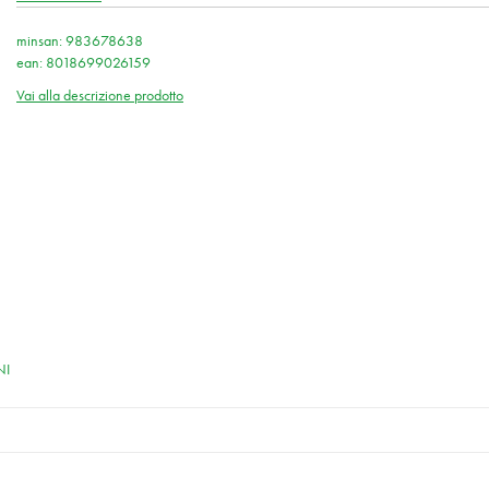
minsan: 983678638
ean: 8018699026159
Vai alla descrizione prodotto
NI