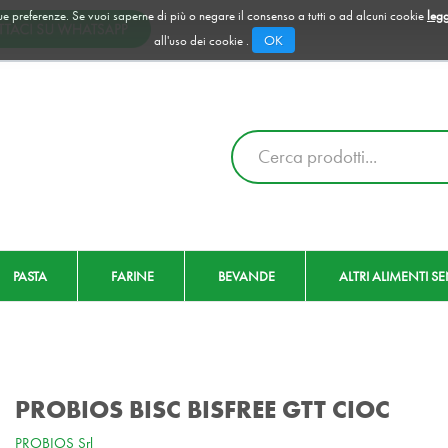
 tue preferenze. Se vuoi saperne di più o negare il consenso a tutti o ad alcuni cookie
legg
OK
all'uso dei cookie .
Cerca
Prodotto
PASTA
FARINE
BEVANDE
ALTRI ALIMENTI S
PROBIOS BISC BISFREE GTT CIOC
PROBIOS Srl