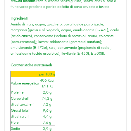
ProCeli Biscotes
Fette biscottate senza glutine, senza lattosio, soia e
frutta secca prodotte a partire da fette di pane essicate e tostate.
Ingredienti
Amido di mais; acqua; zucchero; uova liquide pastorizzate;
margarina [grassi e oli vegetali, acqua, emulsionante (E- 471), acido
(acido citrico), conservante (sorbato di potassio), aromi, colorante
(beta-carotene)]; lievito; addensante (gomma di xanthan);
emulsionante (E-472e); sale; conservante (propionato di sodio);
antiossidante (acido ascorbico); lievitante (E-450i, E-500II).
Caratteristiche nutrizionali
per 100 g
406 Kcal
Valore energetico
1711 KJ
Proteine
2,0 g
Carboidrati
74,2 g
di cui zuccheri
7,2 g
Grassi totali
9,6 g
di cui saturi
4,4 g
Fibre
7,6 g
Sodio
0,9 g