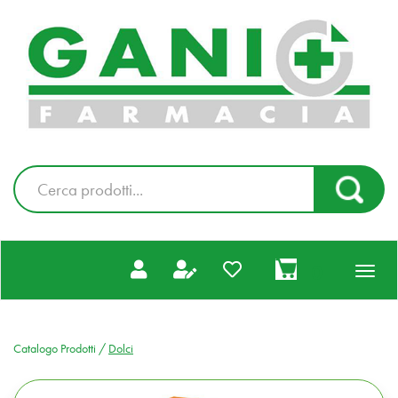
Passa
al
Farmacia
contenuto
Gani
principale
|
Ordina
online
Cerca
Cerca Pr
Prodotto
prodotti
0
inseriti
Catalogo Prodotti /
Dolci