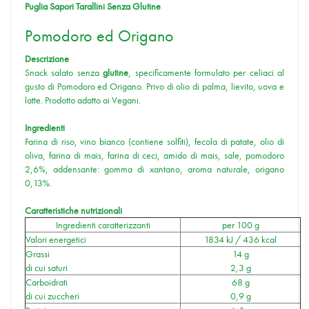
Puglia Sapori Tarallini Senza Glutine
Pomodoro ed Origano
Descrizione
Snack salato senza
glutine
, specificamente formulato per celiaci al
gusto di Pomodoro ed Origano. Privo di olio di palma, lievito, uova e
latte. Prodotto adatto ai Vegani.
Ingredienti
Farina di riso, vino bianco (contiene solfiti), fecola di patate, olio di
oliva, farina di mais, farina di ceci, amido di mais, sale, pomodoro
2,6%, addensante: gomma di xantano, aroma naturale, origano
0,13%.
Caratteristiche nutrizionali
Ingredienti caratterizzanti
per 100 g
Valori energetici
1834 kJ / 436 kcal
Grassi
14 g
di cui saturi
2,3 g
Carboidrati
68 g
di cui zuccheri
0,9 g