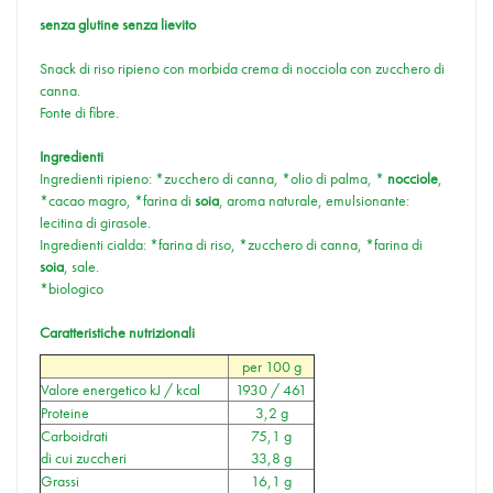
senza glutine senza lievito
Snack di riso ripieno con morbida crema di nocciola con zucchero di
canna.
Fonte di fibre.
Ingredienti
Ingredienti ripieno: *zucchero di canna, *olio di palma, *
nocciole
,
*cacao magro, *farina di
soia
, aroma naturale, emulsionante:
lecitina di girasole.
Ingredienti cialda: *farina di riso, *zucchero di canna, *farina di
soia
, sale.
*biologico
Caratteristiche nutrizionali
per 100 g
Valore energetico kJ / kcal
1930 / 461
Proteine
3,2 g
Carboidrati
75,1 g
di cui zuccheri
33,8 g
Grassi
16,1 g