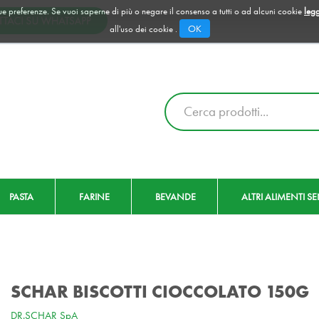
 tue preferenze. Se vuoi saperne di più o negare il consenso a tutti o ad alcuni cookie
legg
OK
all'uso dei cookie .
Cerca
Prodotto
PASTA
FARINE
BEVANDE
ALTRI ALIMENTI S
SCHAR BISCOTTI CIOCCOLATO 150G
DR.SCHAR SpA