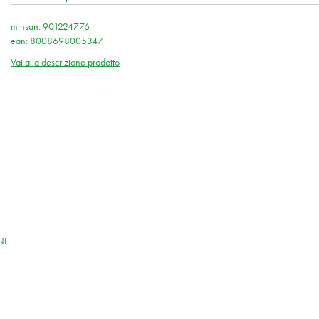
minsan: 901224776
ean: 8008698005347
Vai alla descrizione prodotto
NI