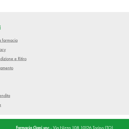
i
lla farmacia
vacy
dizione e Ritiro
gamento
endita
e
Farmacia Gani snc
- Via Nizza 108 10126 Torino (TO)