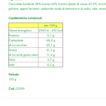
Cioccolato fondente 29% [cacao 60% minimo (pasta di cacao 47,5%, zucchero, b
polvere; agenti lievitanti: carbonato acido di ammonio e di sodio; sale; arom
Caratteristiche nutrizionali
per 100 g
Valore energetico
2060 kJ - 492 kcal
Proteine
5,1 g
Carboidrati
68,0 g
di cui zuccheri
23,1 g
Grassi
21,3 g
di cui acidi grassi saturi
11,4 g
Fibre
3,7 g
Sale
0,2 g
Formato
150 g.
Cod.
03209