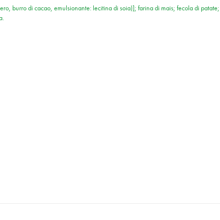
urro di cacao, emulsionante: lecitina di soia)]; farina di mais; fecola di patate; 
a.