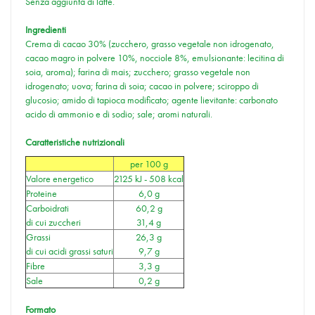
Senza aggiunta di latte.
Ingredienti
Crema di cacao 30% (zucchero, grasso vegetale non idrogenato,
cacao magro in polvere 10%, nocciole 8%, emulsionante: lecitina di
soia, aroma); farina di mais; zucchero; grasso vegetale non
idrogenato; uova; farina di soia; cacao in polvere; sciroppo di
glucosio; amido di tapioca modificato; agente lievitante: carbonato
acido di ammonio e di sodio; sale; aromi naturali.
Caratteristiche nutrizionali
per 100 g
Valore energetico
2125 kJ - 508 kcal
Proteine
6,0 g
Carboidrati
60,2 g
di cui zuccheri
31,4 g
Grassi
26,3 g
di cui acidi grassi saturi
9,7 g
Fibre
3,3 g
Sale
0,2 g
Formato