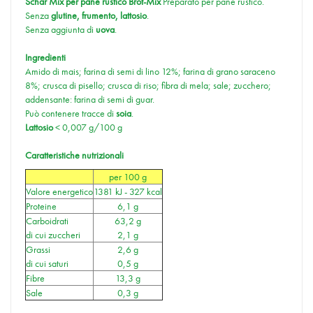
Schär Mix per pane rustico Brot-Mix
Preparato per pane rustico.
Senza
glutine, frumento, lattosio
.
Senza aggiunta di
uova
.
Ingredienti
Amido di mais; farina di semi di lino 12%; farina di grano saraceno
8%; crusca di pisello; crusca di riso; fibra di mela; sale; zucchero;
addensante: farina di semi di guar.
Può contenere tracce di
soia
.
Lattosio
< 0,007 g/100 g
Caratteristiche nutrizionali
per 100 g
Valore energetico
1381 kJ - 327 kcal
Proteine
6,1 g
Carboidrati
63,2 g
di cui zuccheri
2,1 g
Grassi
2,6 g
di cui saturi
0,5 g
Fibre
13,3 g
Sale
0,3 g