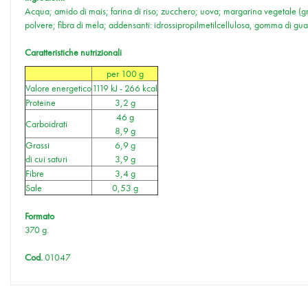
Acqua; amido di mais; farina di riso; zucchero; uova; margarina vegetale (gras
polvere; fibra di mela; addensanti: idrossipropilmetilcellulosa, gomma di guar;
Caratteristiche nutrizionali
per 100 g
Valore energetico
1119 kJ - 266 kcal
Proteine
3,2 g
46 g
Carboidrati
8,9 g
Grassi
6,9 g
di cui saturi
3,9 g
Fibre
3,4 g
Sale
0,53 g
Formato
370 g.
Cod.
01047