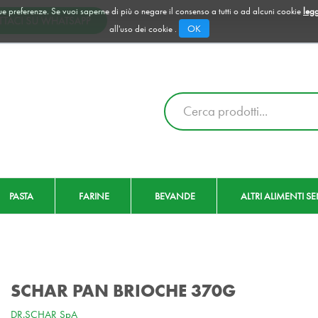
 tue preferenze. Se vuoi saperne di più o negare il consenso a tutti o ad alcuni cookie
legg
OK
all'uso dei cookie .
Cerca
Prodotto
PASTA
FARINE
BEVANDE
ALTRI ALIMENTI S
SCHAR PAN BRIOCHE 370G
DR.SCHAR SpA