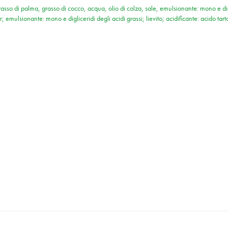
so di palma, grasso di cocco, acqua, olio di colza, sale, emulsionante: mono e digli
 emulsionante: mono e digliceridi degli acidi grassi; lievito; acidificante: acido tar