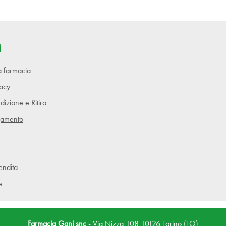
i
lla farmacia
vacy
dizione e Ritiro
gamento
endita
e
Farmacia Gani snc
- Via Nizza 108 10126 Torino (TO)