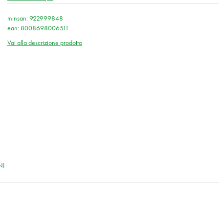
minsan: 922999848
ean: 8008698006511
Vai alla descrizione prodotto
NI