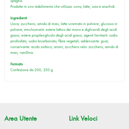
spagna.
Prodotte in uno stabilimento che utilizza: uova, latte, soia e arachidi.
Ingredienti
Uova; zucchero; amido di mais; latte scremato in polvere; glucosio in
polvere; emulsionanti: estere lattico dei mono e digliceridi degli acidi
grassi; estere propilenglicolo degli acidi grassi; agenti lievitanti: sodio
pirofosfato; sodio bicarbonato; fibre vegetali; addensante: guar;
conservante: acido sorbico; aromi; zucchero velo: zucchero; amido di
mais; vanillina.
Formato
Confezione da 200, 250 g.
Area Utente
Link Veloci