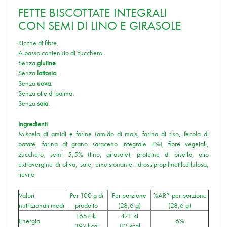
FETTE BISCOTTATE INTEGRALI
CON SEMI DI LINO E GIRASOLE
Ricche di fibre.
A basso contenuto di zucchero.
Senza
glutine
.
Senza
lattosio
.
Senza
uova
.
Senza olio di palma.
Senza
soia
.
Ingredienti
Miscela di amidi e farine (amido di mais, farina di riso, fecola di
patate, farina di grano saraceno integrale 4%), fibre vegetali,
zucchero, semi 5,5% (lino, girasole), proteine di pisello, olio
extravergine di oliva, sale, emulsionante: idrossipropilmetilcellulosa,
lievito.
Valori
Per 100 g di
Per porzione
%AR* per porzione
nutrizionali medi
prodotto
(28,6 g)
(28,6 g)
1654 kJ
471 kJ
Energia
6%
392 kcal
112 kcal