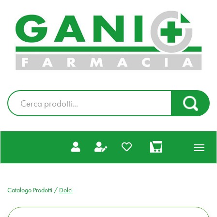
Passa
al
Farmacia
contenuto
Gani
principale
|
Ordina
online
Cerca
Cerca Pr
Prodotto
prodotti
0
inseriti
Catalogo Prodotti /
Dolci