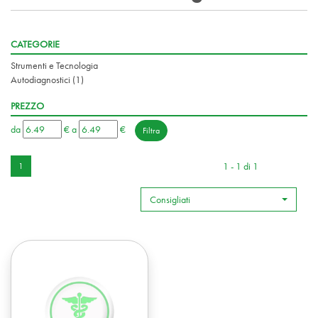
CATEGORIE
Strumenti e Tecnologia
Autodiagnostici
(1)
PREZZO
filtra
filtra
da
€
a
€
da
a
1 - 1 di 1
1
Consigliati