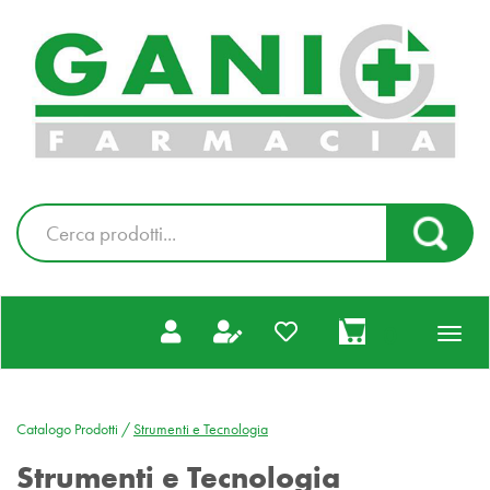
Passa
al
Farmacia
contenuto
Gani
principale
|
Ordina
online
Cerca
Cerca Pr
Prodotto
prodotti
0
inseriti
Catalogo Prodotti /
Strumenti e Tecnologia
Strumenti e Tecnologia